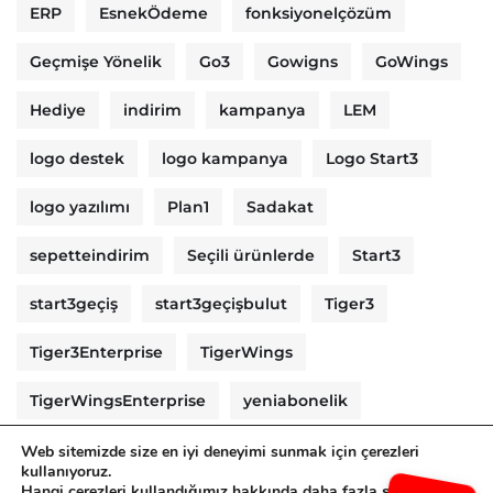
ERP
EsnekÖdeme
fonksiyonelçözüm
Geçmişe Yönelik
Go3
Gowigns
GoWings
Hediye
indirim
kampanya
LEM
logo destek
logo kampanya
Logo Start3
logo yazılımı
Plan1
Sadakat
sepetteindirim
Seçili ürünlerde
Start3
start3geçiş
start3geçişbulut
Tiger3
Tiger3Enterprise
TigerWings
TigerWingsEnterprise
yeniabonelik
Yeni Abonelik
İndirim
Web sitemizde size en iyi deneyimi sunmak için çerezleri
kullanıyoruz.
Hangi çerezleri kullandığımız hakkında daha fazla şey