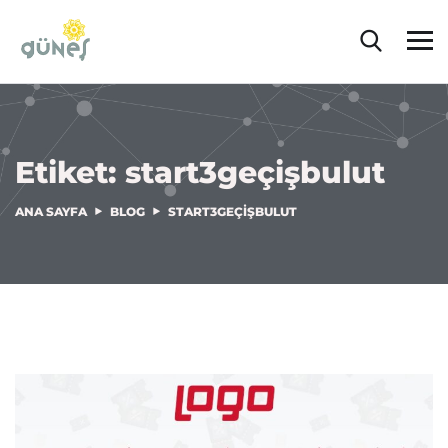
Etiket:
start3geçişbulut
ANA SAYFA
BLOG
START3GEÇIŞBULUT