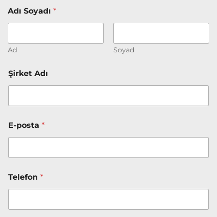
Adı Soyadı
*
Ad
Soyad
*
Şirket Adı
D
e
s
t
e
k
E-posta
*
*
Telefon
*