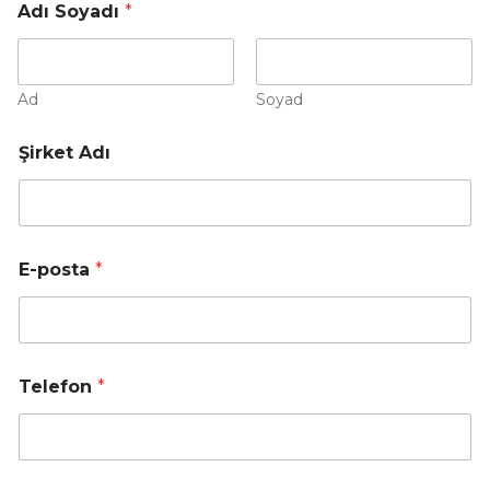
Adı Soyadı
*
Ad
Soyad
A
Şirket Adı
ç
ı
k
l
a
m
E-posta
*
a
A
d
ı
*
Telefon
*