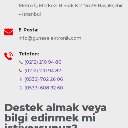
Metro İş Merkezi B Blok K:2 No:39 Başakşehir
– İstanbul
E-Posta:
info@guneselektronik.com
Telefon:
📞
(0212) 210 94 86
📞
(0212) 210 94 87
📱
(0532) 702 26 06
📱
(0533) 608 92 60
Destek almak veya
bilgi edinmek mi
istiyorsunuz?