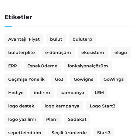
Etiketler
Avantajlı Fiyat
bulut
buluterp
buluterplite
e-dönüşüm
ekosistem
elogo
ERP
EsnekÖdeme
fonksiyonelçözüm
Geçmişe Yönelik
Go3
Gowigns
GoWings
Hediye
indirim
kampanya
LEM
logo destek
logo kampanya
Logo Start3
logo yazılımı
Plan1
Sadakat
sepetteindirim
Seçili ürünlerde
Start3