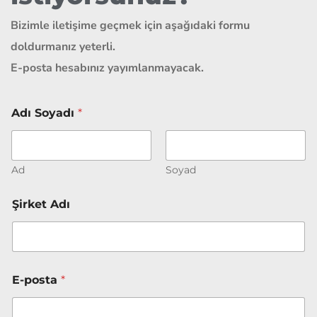
Bizimle iletişime geçmek için aşağıdaki formu
doldurmanız yeterli.
E-posta hesabınız yayımlanmayacak.
Adı Soyadı
*
Ad
Soyad
T
Şirket Adı
a
l
e
b
i
T
E-posta
*
e
l
e