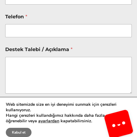
f
o
n
Telefon
*
Ş
i
r
k
e
Destek Talebi / Açıklama
*
t
Web sitemizde size en iyi deneyimi sunmak için çerezleri
kullanıyoruz.
Gönder
Hangi çerezleri kullandığımız hakkında daha fazla şey
öğrenebilir veya
ayarlardan
kapatabilirsiniz.
Kabul et