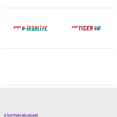
// ILETIŞIM BILGILERI