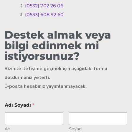
📱
(0532) 702 26 06
📱
(0533) 608 92 60
Destek almak veya
bilgi edinmek mi
istiyorsunuz?
Bizimle iletişime geçmek için aşağıdaki formu
doldurmanız yeterli.
E-posta hesabınız yayımlanmayacak.
Ş
Adı Soyadı
*
i
r
k
e
t
Ad
Soyad