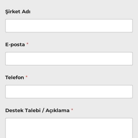
/
D
Şirket Adı
e
s
t
e
k
E-posta
*
Telefon
*
Destek Talebi / Açıklama
*