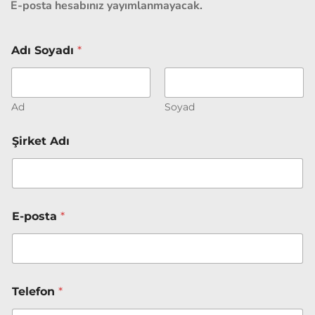
E-posta hesabınız yayımlanmayacak.
Ş
Adı Soyadı
*
i
r
k
e
t
Ad
Soyad
/
A
Şirket Adı
ç
ı
k
l
a
m
E-posta
*
a
Telefon
*