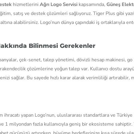
estek
hizmetlerini
Ağrı Logo Servisi
kapsamında,
Güneş Elekt
itim, satış ve destek çözümleri sağlıyoruz. Tiger Plus gibi yazı
altına alabilirsiniz. Logo’nun dünya çapındaki iş ortaklarıyla ent
Hakkında Bilinmesi Gerekenler
panyalar, çek-senet, talep yönetimi, dövizli hesap makinesi, go
erakendecilik çözümlerine yoğun talep var. Kullanıcı dostu aray
enizi sağlar. Bu sayede hızlı karar alarak verimliliği artırabilir
m ihracatı yapan Logo’nun, uluslararası standartlara ve Türkiye 
ve 1 milyondan fazla kullanıcıyla geniş bir ekosisteme sahiptir
rekabet gücünüzü artırırken, büyüme hedeflerinize kısa sürede ul