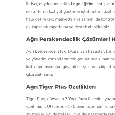
İhtiyaç duyduğunuz tüm
Logo eğitimi
,
satış
ve
d
sektörlerde faaliyet gösteren işletmelere özel eğ
hale getirirken, maliyetleri ve zamanı da kontrol 
de kapsamlı raporlama ve destek alabilirsiniz.
Ağrı Perakendecilik Çözümleri 
Ağrı bölgesinde, stok, fatura, cari hesaplar, kam
ve yönetim konsollarını tek çatı altında sunan p
kritik operasyonları güvenli bir şekilde takip etm
çıkarabilirsiniz.
Ağrı Tiger Plus Özellikleri
Tiger Plus, dünyanın 30’dan fazla ülkesine yazılı
yazılımıdır. Ülkemizde 170 binin üzerinde firma 
stratejilerinizi destekler; iç ve dış pazarlarda 