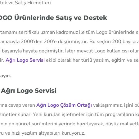
tek ve Satış Hizmetleri
OGO Ürünlerinde Satış ve Destek
tamamı sertifikalı uzman kadromuz ile tüm Logo ürünlerinde sa
mak amacıyla 2000’den 200’e düşürmüştür. Bu seçkin 200 bayi ar
 başarıyla hayata geçirmiştir. İster mevcut Logo kullanıcısı olun
ir.
Ağrı Logo Servisi
ekibi olarak her türlü yazılım, eğitim ve ser
ayın.
Ağrı Logo Servisi
rına cevap veren
Ağrı Logo Çözüm Ortağı
yaklaşımımız, işini b
zmetler sunar. Yeni kurulan işletmeler için tüm programların ku
ının en güncel sürümlerini yerinde hazırlayarak, düşük maliyetle
 ve hızlı yazılım altyapıları kuruyoruz.