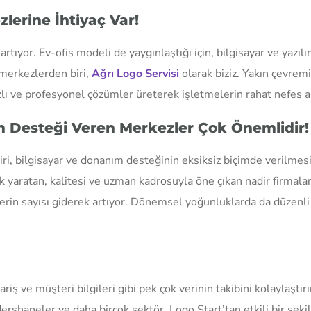
erine İhtiyaç Var!
artıyor. Ev-ofis modeli de yaygınlaştığı için, bilgisayar ve yazı
merkezlerden biri,
Ağrı Logo Servisi
olarak biziz. Yakın çevrem
zlı ve profesyonel çözümler üreterek işletmelerin rahat nefes a
lım Desteği Veren Merkezler Çok Önemlidir!
biri, bilgisayar ve donanım desteğinin eksiksiz biçimde verilmes
k yaratan, kalitesi ve uzman kadrosuyla öne çıkan nadir firmala
erin sayısı giderek artıyor. Dönemsel yoğunluklarda da düzenli 
riş ve müşteri bilgileri gibi pek çok verinin takibini kolaylaştırır
dershaneler ve daha birçok sektör, Logo Start’tan etkili bir şekild