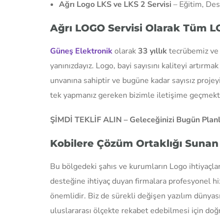
Ağrı Logo LKS ve LKS 2 Servisi
– Eğitim, Des
Ağrı LOGO Servisi Olarak Tüm L
Güneş Elektronik
olarak
33 yıllık
tecrübemiz ve 
yanınızdayız. Logo, bayi sayısını kaliteyi artır
unvanına sahiptir ve bugüne kadar sayısız projeyi
tek yapmanız gereken bizimle iletişime geçmekt
ŞİMDİ TEKLİF ALIN – Geleceğinizi Bugün Planl
Kobilere Çözüm Ortaklığı Sunan 
Bu bölgedeki şahıs ve kurumların Logo ihtiyaçla
desteğine ihtiyaç duyan firmalara profesyonel hi
önemlidir. Biz de sürekli değişen yazılım dünyas
uluslararası ölçekte rekabet edebilmesi için doğru