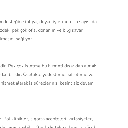
lım desteğine ihtiyaç duyan işletmelerin sayısı da
izdeki pek çok ofis, donanım ve bilgisayar
lmasını sağlıyor.
idir. Pek çok işletme bu hizmeti dışarıdan almak
rdan biridir. Özellikle yedekleme, şifreleme ve
hizmet alarak iş süreçlerinizi kesintisiz devam
. Poliklinikler, sigorta acenteleri, kırtasiyeler,
e yararlanabilir. Özellikle tek kullanıcılı, küçük